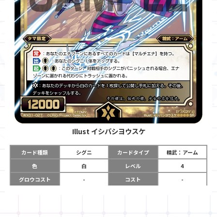
Illust
イシバシヨウスケ
カード種類
シグニ
カードタイプ
精武：アーム
色
白
レベル
4
グロウコスト
-
コスト
-
リミット
-
パワー
12000
限定条件
タマ限定
ガード
-