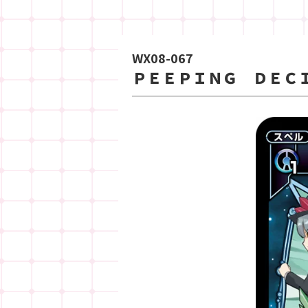
WX08-067
ＰＥＥＰＩＮＧ ＤＥＣ