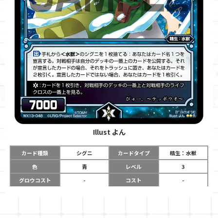
Illust
よん
カード種類
シグニ
カードタイプ
精生：水獣
色
青
レベル
3
グロウコスト
-
コスト
-
リミット
-
パワー
7000
限定条件
-
ガード
-