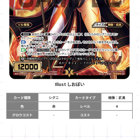
Illust
しおぼい
カード種類
シグニ
カードタイプ
精像：武勇
色
赤
レベル
4
グロウコスト
-
コスト
-
リミット
-
パワー
12000
限定条件
リル限定
ガード
-