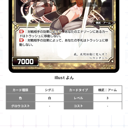
Illust
よん
カード種類
シグニ
カードタイプ
精武：アーム
色
白
レベル
3
グロウコスト
-
コスト
-
リミット
-
パワー
7000
限定条件
-
ガード
-