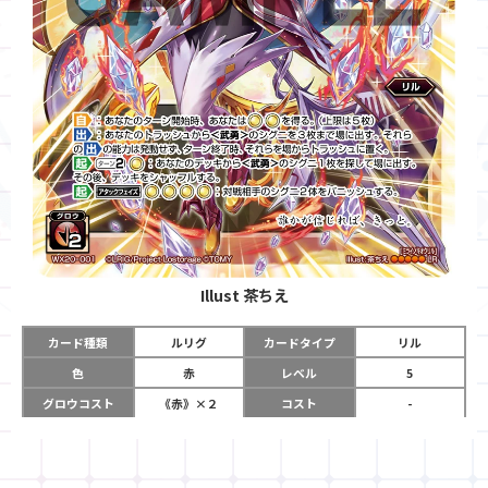
Illust
茶ちえ
カード種類
ルリグ
カードタイプ
リル
色
赤
レベル
5
グロウコスト
《赤》×２
コスト
-
リミット
12
パワー
-
チーム
-
コイン
-