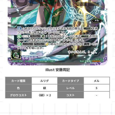
Illust
安藤周記
カード種類
ルリグ
カードタイプ
メル
色
緑
レベル
5
グロウコスト
《緑》×２
コスト
-
リミット
12
パワー
-
チーム
-
コイン
-