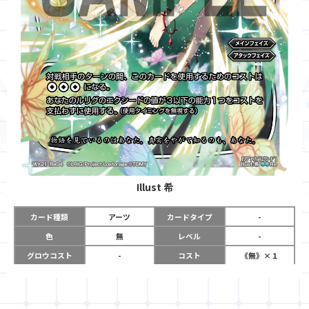
Illust
希
カード種類
アーツ
カードタイプ
-
色
無
レベル
-
グロウコスト
-
コスト
《無》×１
リミット
-
パワー
-
限定条件
-
使用タイミング
メインフェイズ
アタックフェイズ