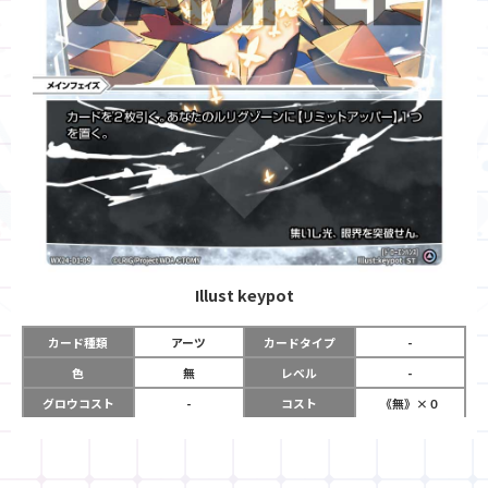
Illust
keypot
カード種類
アーツ
カードタイプ
-
色
無
レベル
-
グロウコスト
-
コスト
《無》×０
リミット
-
パワー
-
限定条件
-
使用タイミング
メインフェイズ