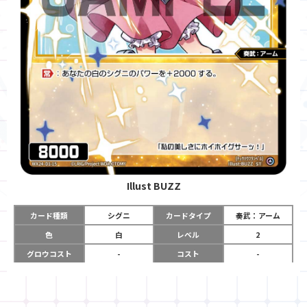
Illust
BUZZ
カード種類
シグニ
カードタイプ
奏武：アーム
色
白
レベル
2
グロウコスト
-
コスト
-
リミット
-
パワー
8000
限定条件
-
ガード
-