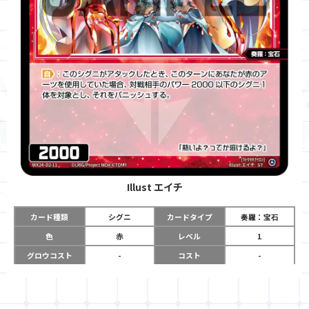
Illust
エイチ
カード種類
シグニ
カードタイプ
奏羅：宝石
色
赤
レベル
1
グロウコスト
-
コスト
-
リミット
-
パワー
2000
限定条件
-
ガード
-