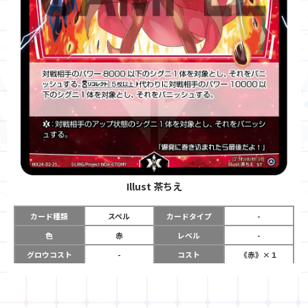
Illust
茶ちえ
カード種類
スペル
カードタイプ
-
色
赤
レベル
-
グロウコスト
-
コスト
《赤》×１
リミット
-
パワー
-
限定条件
-
ガード
-