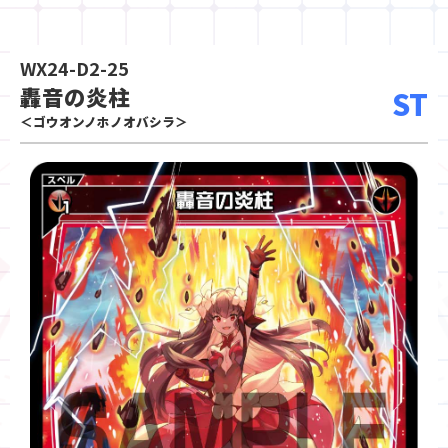
WX24-D2-25
轟音の炎柱
ST
＜ゴウオンノホノオバシラ＞