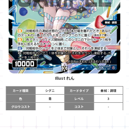
Illust
れん
カード種類
シグニ
カードタイプ
奏械：調理
色
青
レベル
3
グロウコスト
-
コスト
-
リミット
-
パワー
10000
限定条件
-
ガード
-