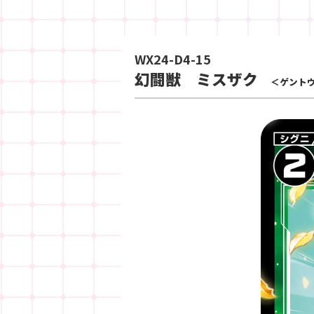
WX24-D4-15
幻闘獣 ミスザク
＜ゲント