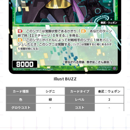
Illust
BUZZ
カード種類
シグニ
カードタイプ
奏武：ウェポン
色
緑
レベル
2
グロウコスト
-
コスト
-
リミット
-
パワー
8000
限定条件
-
ガード
-