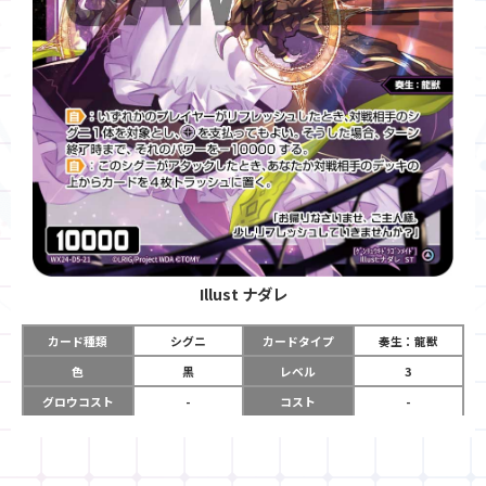
Illust
ナダレ
カード種類
シグニ
カードタイプ
奏生：龍獣
色
黒
レベル
3
グロウコスト
-
コスト
-
リミット
-
パワー
10000
限定条件
-
ガード
-