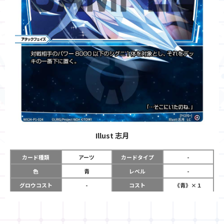
Illust
志月
カード種類
アーツ
カードタイプ
-
色
青
レベル
-
グロウコスト
-
コスト
《青》×１
リミット
-
パワー
-
限定条件
-
使用タイミング
アタックフェイズ