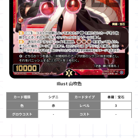
Illust
山吹色
カード種類
シグニ
カードタイプ
奏羅：宝石
色
赤
レベル
3
グロウコスト
-
コスト
-
リミット
-
パワー
10000
限定条件
-
ガード
-