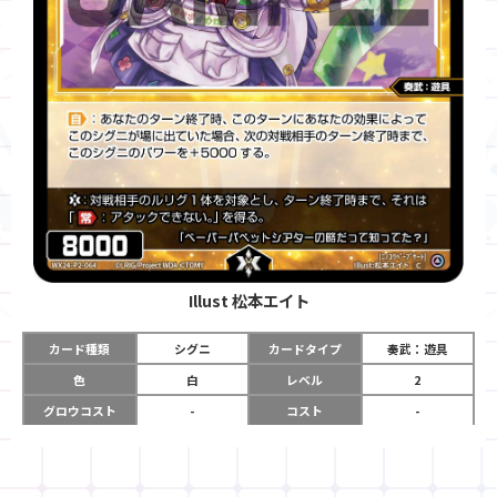
Illust
松本エイト
カード種類
シグニ
カードタイプ
奏武：遊具
色
白
レベル
2
グロウコスト
-
コスト
-
リミット
-
パワー
8000
限定条件
-
ガード
-