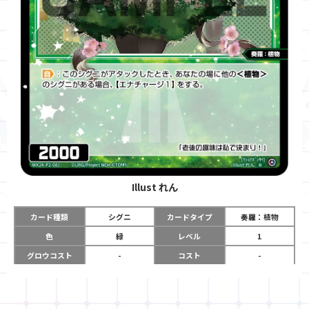
Illust
れん
カード種類
シグニ
カードタイプ
奏羅：植物
色
緑
レベル
1
グロウコスト
-
コスト
-
リミット
-
パワー
2000
限定条件
-
ガード
-