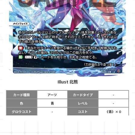
Illust
北熊
カード種類
アーツ
カードタイプ
-
色
青
レベル
-
グロウコスト
-
コスト
《青》×０
リミット
-
パワー
-
限定条件
-
使用タイミング
メインフェイズ