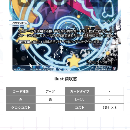
Illust
繭咲悠
カード種類
アーツ
カードタイプ
-
色
青
レベル
-
グロウコスト
-
コスト
《青》×５
リミット
-
パワー
-
限定条件
-
使用タイミング
アタックフェイズ