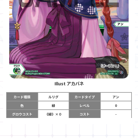
Illust
アカバネ
カード種類
ルリグ
カードタイプ
アン
色
緑
レベル
0
グロウコスト
《緑》×０
コスト
-
リミット
0
パワー
-
チーム
-
コイン
-