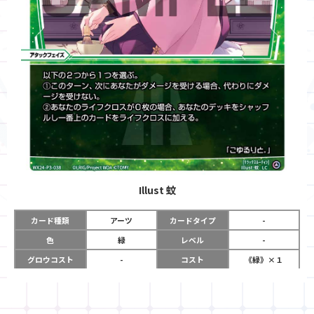
Illust
蚊
カード種類
アーツ
カードタイプ
-
色
緑
レベル
-
グロウコスト
-
コスト
《緑》×１
リミット
-
パワー
-
限定条件
-
使用タイミング
アタックフェイズ