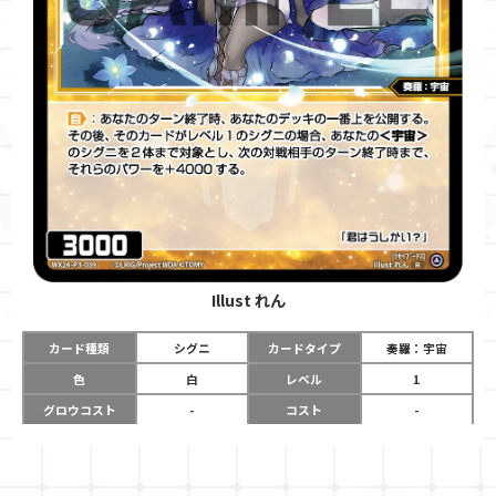
Illust
れん
カード種類
シグニ
カードタイプ
奏羅：宇宙
色
白
レベル
1
グロウコスト
-
コスト
-
リミット
-
パワー
3000
限定条件
-
ガード
-