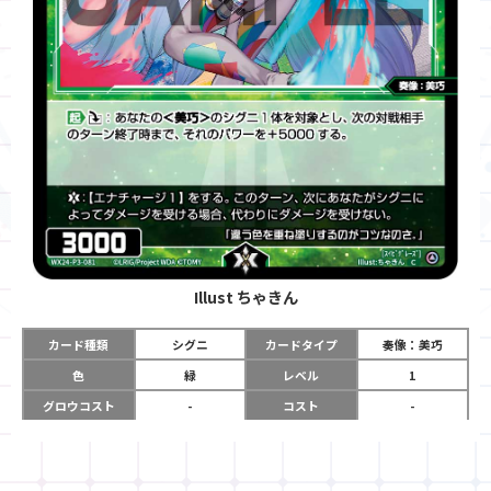
Illust
ちゃきん
カード種類
シグニ
カードタイプ
奏像：美巧
色
緑
レベル
1
グロウコスト
-
コスト
-
リミット
-
パワー
3000
限定条件
-
ガード
-