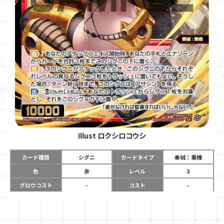
Illust
ロクシロコウシ
カード種類
シグニ
カードタイプ
奏械：乗機
色
赤
レベル
3
グロウコスト
-
コスト
-
リミット
-
パワー
10000
限定条件
-
ガード
-