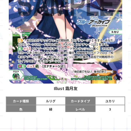
Illust
霜月友
カード種類
ルリグ
カードタイプ
ユカリ
色
緑
レベル
3
グロウコスト
《緑》×２
コスト
-
リミット
6
パワー
-