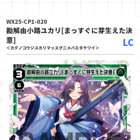
WX25-CP1-020
勘解由小路ユカリ[まっすぐに芽生えた決
意]
LC
＜カデノコウジユカリマッスグニメバエタケツイ＞