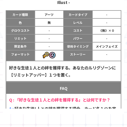
Illust
-
カード種類
アーツ
カードタイプ
-
色
無
レベル
-
グロウコスト
-
コスト
《無》×０
リミット
-
パワー
-
限定条件
-
使用タイミング
メインフェイズ
フォーマット
ストーリー
-
好きな生徒１人との絆を獲得する。あなたのルリグゾーンに
【リミットアッパー】１つを置く。
FAQ
「好きな生徒１人との絆を獲得する」とは何ですか？
好きな生徒1人との絆を獲得する場合、カード名１つを宣
言します。このゲーム中、宣言されたカード名のカードの
【絆】能力が有効になります。