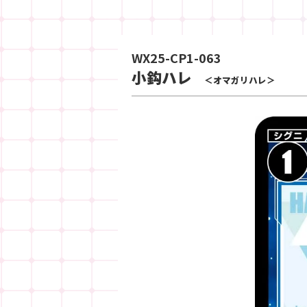
WX25-CP1-063
小鈎ハレ
＜オマガリハレ＞