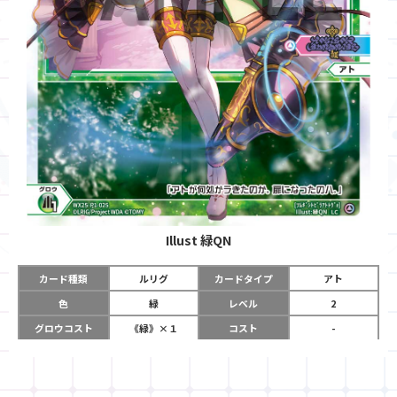
Illust
緑QN
カード種類
ルリグ
カードタイプ
アト
色
緑
レベル
2
グロウコスト
《緑》×１
コスト
-
リミット
5
パワー
-
チーム
-
コイン
-