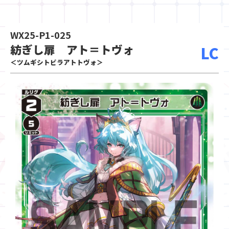
WX25-P1-025
紡ぎし扉 アト＝トヴォ
LC
＜ツムギシトビラアトトヴォ＞