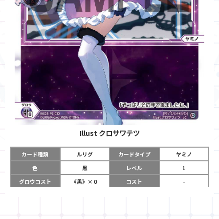
Illust
クロサワテツ
カード種類
ルリグ
カードタイプ
ヤミノ
色
黒
レベル
1
グロウコスト
《黒》×０
コスト
-
リミット
2
パワー
-
チーム
-
コイン
-