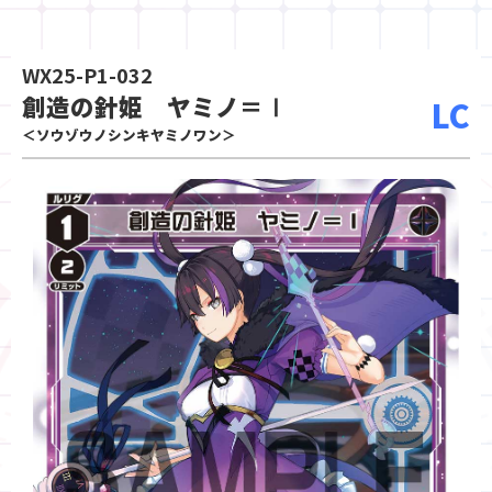
WX25-P1-032
創造の針姫 ヤミノ＝Ⅰ
LC
＜ソウゾウノシンキヤミノワン＞