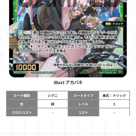
Illust
アカバネ
カード種類
シグニ
カードタイプ
奏武：トリック
色
緑
レベル
3
グロウコスト
-
コスト
-
リミット
-
パワー
10000
限定条件
-
ガード
-