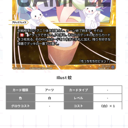
Illust
蚊
カード種類
アーツ
カードタイプ
-
色
白
レベル
-
グロウコスト
-
コスト
《白》×１
リミット
-
パワー
-
限定条件
-
使用タイミング
アタックフェイズ