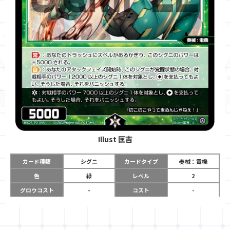
Illust
匡吉
カード種類
シグニ
カードタイプ
奏械：電機
色
緑
レベル
2
グロウコスト
-
コスト
-
リミット
-
パワー
5000
限定条件
-
ガード
-