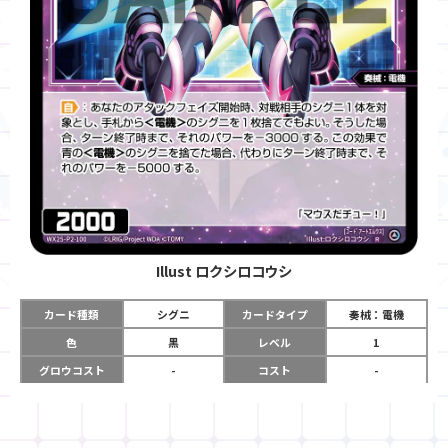
Illust
ロクシロコウシ
カード種類
シグニ
カードタイプ
奏械：電機
色
黒
レベル
1
グロウコスト
-
コスト
-
リミット
-
パワー
2000
限定条件
-
ガード
-