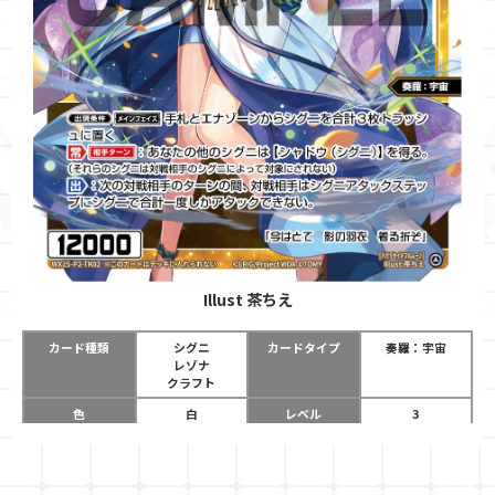
Illust
茶ちえ
カード種類
シグニ
カードタイプ
奏羅：宇宙
レゾナ
クラフト
色
白
レベル
3
グロウコスト
-
コスト
-
リミット
-
パワー
12000