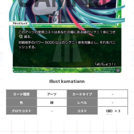
Illust
kumatiann
カード種類
アーツ
カードタイプ
-
色
緑
レベル
-
グロウコスト
-
コスト
《緑》×３
《無》×１
リミット
-
パワー
-
限定条件
-
使用タイミング
アタックフェイズ