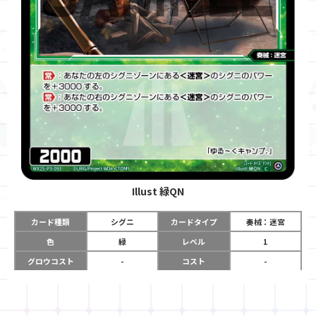
Illust
緑QN
カード種類
シグニ
カードタイプ
奏械：迷宮
色
緑
レベル
1
グロウコスト
-
コスト
-
リミット
-
パワー
2000
限定条件
-
ガード
-