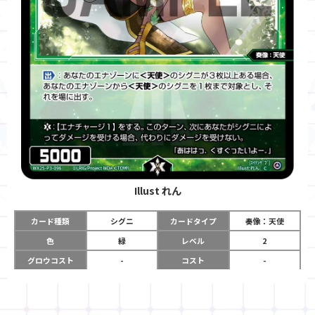
Illust
れん
カード種類
シグニ
カードタイプ
奏像：天使
色
緑
レベル
2
グロウコスト
-
コスト
-
リミット
-
パワー
5000
限定条件
-
ガード
-