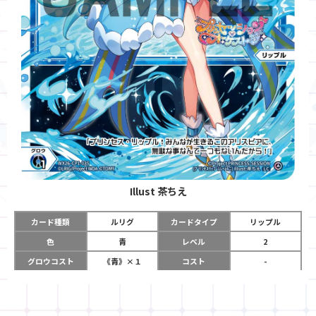
Illust
茶ちえ
カード種類
ルリグ
カードタイプ
リップル
色
青
レベル
2
グロウコスト
《青》×１
コスト
-
リミット
5
パワー
-
チーム
-
コイン
-