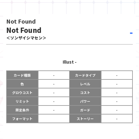
Not Found
Not Found
-
＜ソンザイシマセン＞
Illust
-
カード種類
-
カードタイプ
-
色
-
レベル
-
グロウコスト
-
コスト
-
リミット
-
パワー
-
限定条件
-
ガード
-
フォーマット
ストーリー
-