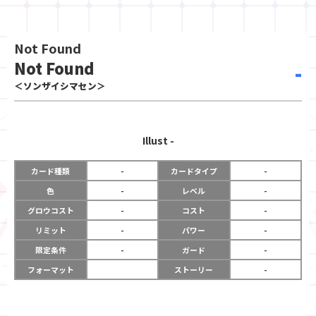
Not Found
Not Found
-
＜ソンザイシマセン＞
Illust
-
カード種類
-
カードタイプ
-
色
-
レベル
-
グロウコスト
-
コスト
-
リミット
-
パワー
-
限定条件
-
ガード
-
フォーマット
ストーリー
-