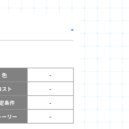
-
色
-
コスト
-
定条件
-
トーリー
-