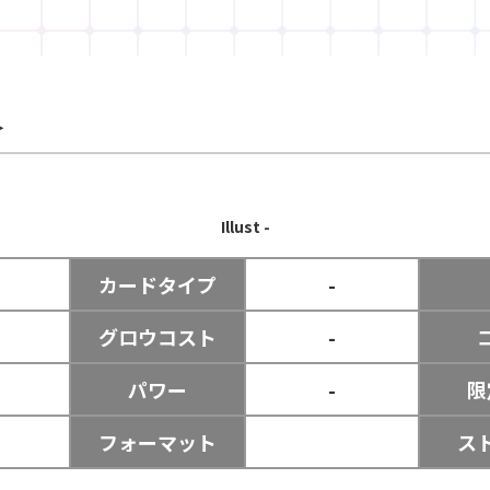
＞
Illust
-
カードタイプ
-
グロウコスト
-
パワー
-
限
フォーマット
ス