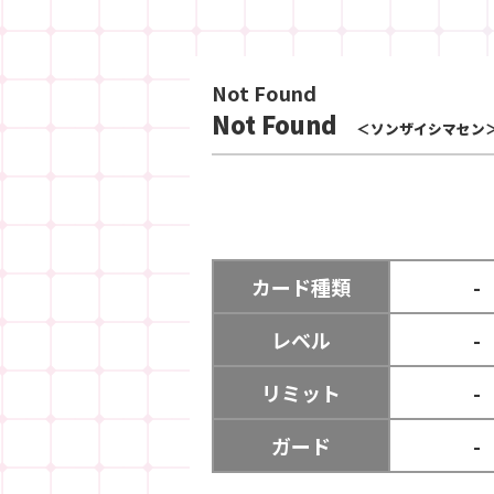
Not Found
Not Found
＜ソンザイシマセン
カード種類
-
レベル
-
リミット
-
ガード
-