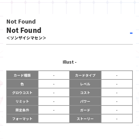
Not Found
Not Found
-
＜ソンザイシマセン＞
Illust
-
カード種類
-
カードタイプ
-
色
-
レベル
-
グロウコスト
-
コスト
-
リミット
-
パワー
-
限定条件
-
ガード
-
フォーマット
ストーリー
-