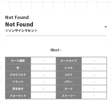
Not Found
Not Found
-
＜ソンザイシマセン＞
Illust
-
カード種類
-
カードタイプ
-
色
-
レベル
-
グロウコスト
-
コスト
-
リミット
-
パワー
-
限定条件
-
ガード
-
フォーマット
ストーリー
-