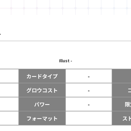
＞
Illust
-
カードタイプ
-
グロウコスト
-
パワー
-
限
フォーマット
ス