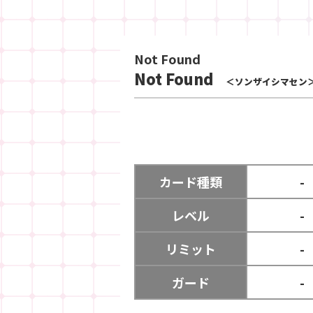
Not Found
Not Found
＜ソンザイシマセン
カード種類
-
レベル
-
リミット
-
ガード
-