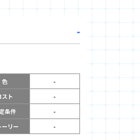
-
色
-
コスト
-
定条件
-
トーリー
-