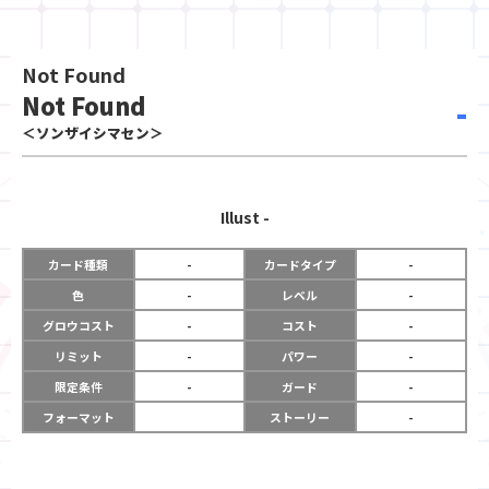
Not Found
Not Found
-
＜ソンザイシマセン＞
Illust
-
カード種類
-
カードタイプ
-
色
-
レベル
-
グロウコスト
-
コスト
-
リミット
-
パワー
-
限定条件
-
ガード
-
フォーマット
ストーリー
-