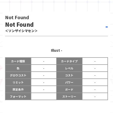
Not Found
Not Found
-
＜ソンザイシマセン＞
Illust
-
カード種類
-
カードタイプ
-
色
-
レベル
-
グロウコスト
-
コスト
-
リミット
-
パワー
-
限定条件
-
ガード
-
フォーマット
ストーリー
-