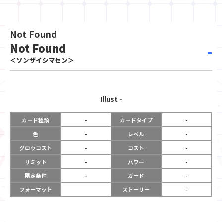
Not Found
Not Found
-
＜ソンザイシマセン＞
Illust
-
カード種類
-
カードタイプ
-
色
-
レベル
-
グロウコスト
-
コスト
-
リミット
-
パワー
-
限定条件
-
ガード
-
フォーマット
ストーリー
-